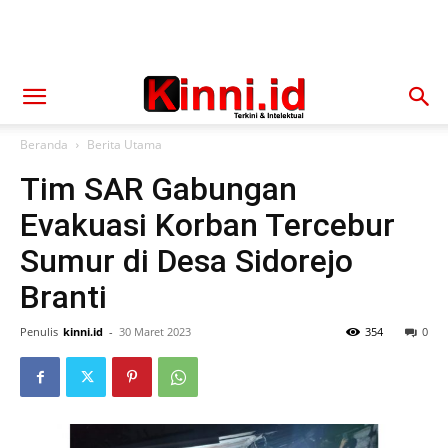
Beranda
Berita Utama
Tim SAR Gabungan
Evakuasi Korban Tercebur
Sumur di Desa Sidorejo
Branti
Penulis
kinni.id
-
30 Maret 2023
354
0