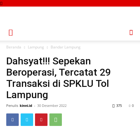
Beranda
Lampung
Bandar Lampung
Dahsyat!!! Sepekan
Beroperasi, Tercatat 29
Transaksi di SPKLU Tol
Lampung
Penulis
kinni.id
-
30 Desember 2022
375
0