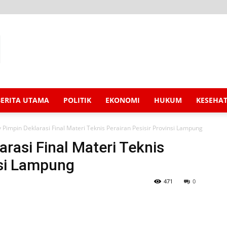
BERITA UTAMA
POLITIK
EKONOMI
HUKUM
KESEHA
 Pimpin Deklarasi Final Materi Teknis Perairan Pesisir Provinsi Lampung
rasi Final Materi Teknis
nsi Lampung
471
0