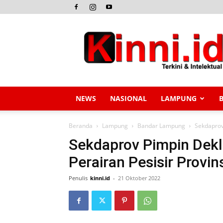
Kinni.id
NEWS
NASIONAL
LAMPUNG
Beranda
Lampung
Bandar Lampung
Sekdaprov
Sekdaprov Pimpin Dekla
Perairan Pesisir Provi
Penulis
kinni.id
-
21 Oktober 2022