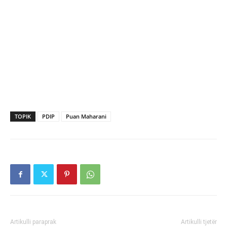
TOPIK
PDIP
Puan Maharani
Artikulli paraprak
Artikulli tjetër