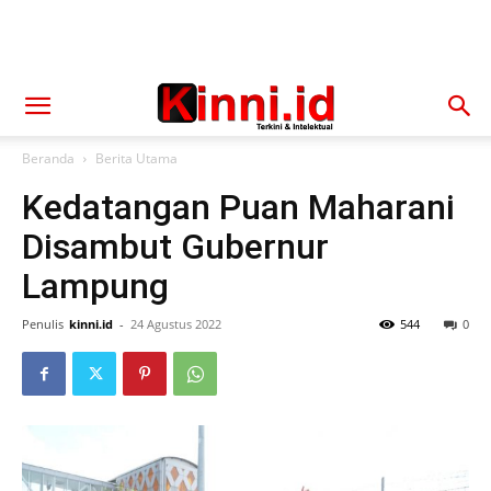
Beranda
Berita Utama
Kedatangan Puan Maharani
Disambut Gubernur
Lampung
Penulis
kinni.id
-
24 Agustus 2022
544
0