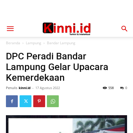
Beranda
Lampung
Bandar Lampung
DPC Peradi Bandar
Lampung Gelar Upacara
Kemerdekaan
Penulis
kinni.id
-
17 Agustus 2022
558
0