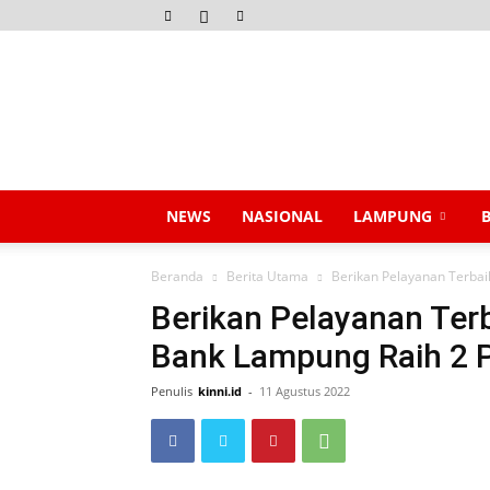
Kinni.id
NEWS
NASIONAL
LAMPUNG
Beranda
Berita Utama
Berikan Pelayanan Terbai
Berikan Pelayanan Terb
Bank Lampung Raih 2 
Penulis
kinni.id
-
11 Agustus 2022