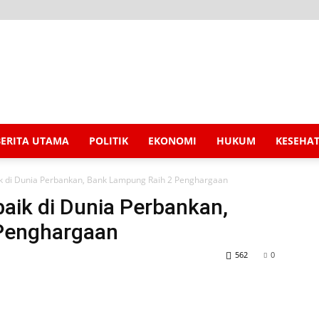
BERITA UTAMA
POLITIK
EKONOMI
HUKUM
KESEHA
k di Dunia Perbankan, Bank Lampung Raih 2 Penghargaan
aik di Dunia Perbankan,
Penghargaan
562
0