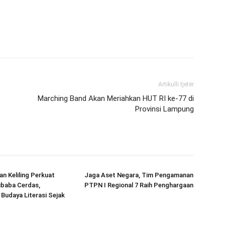
Artikulli tjetër
Marching Band Akan Meriahkan HUT RI ke-77 di
Provinsi Lampung
n Keliling Perkuat
Jaga Aset Negara, Tim Pengamanan
baba Cerdas,
PTPN I Regional 7 Raih Penghargaan
udaya Literasi Sejak