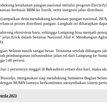
endukung ketahanan pangan nasional melalui program Electrify
nian berbasis BBM ke listrik, serta integrasi jalur distribusi.
enyampaikan demi mendukung ketahanan pangan nasional, BU
rlancar proses distribusi pangan. Langkah ini diharapkan dap
endorong ekosistem baru, sehingga Lampung bisa menjadi pen
,” jelas Erick dalam Seminar Nasional Jilid 4: Membangun Agl
8).
gian Selatan masih sangat besar. Terutama setelah dibangun 
Sebab pembangunan infrastruktur jalan tol dari Lampung ke Sum
gga 140 persen.
ekitar 1 persennya tinggal di Bakauheni sehari dua hari, maka 
Prasodjo, mengatakan siap mendukung Sumatera Bagian Selata
gi dengan BUMN lainnya berkomitmen menyediakan sistem pert
urda 2023