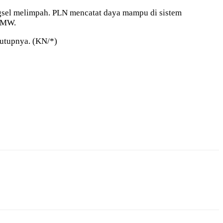
agsel melimpah. PLN mencatat daya mampu di sistem
2 MW.
tutupnya. (KN/*)