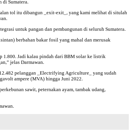
n di Sumatera.
an tol itu dibangun _exit-exit_, yang kami melihat di situlah
wan.
ntegrasi untuk pangan dan pembangunan di seluruh Sumatera.
lsintan) berbahan bakar fosil yang mahal dan merusak
p 1.800. Jadi kalau pindah dari BBM solar ke listrik
gan,” jelas Darmawan.
12.482 pelanggan _Electrifying Agriculture_ yang sudah
megavolt ampere (MVA) hingga Juni 2022.
i perkebunan sawit, peternakan ayam, tambak udang,
rmawan.