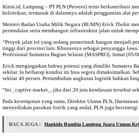
Kinni.id, Lampung – PT PLN (Persero) terus berkontribusi m
kelistrikan, termasuk di dalamnya adalah penggantian alat perta
Menteri Badan Usaha Milik Negara (BUMN) Erick Thohir m
permodalan serta membangun infrastruktur jalan untuk mempe
“Proyek jalan tol yang sedang pemerintah bangun menjadi p
tinggi dari provinsi lain. Khususnya sebagai penyangga Jawa
Profesional Sumatera Bagian Selatan (MASPRO), Jumat (05/0
Erick mengingatkan bahwa potensi yang dimiliki Sumatera Ba
sekitar. Ia berharap kondisi ini bisa segera dimaksimalkan. 
sekitar 40 persen. Pertumbuhan angkutan logistik bahkan hin
“Ini _captive market_, jika dari 20 juta kendaraan tersebut s
Pada kesempatan yang sama, Direktur Utama PLN, Darmawan 
menyediakan pasokan listrik yang andal, PLN juga bersiner
BACA JUGA :
Hapkido Rumbia Lamteng Juara Umum Kej