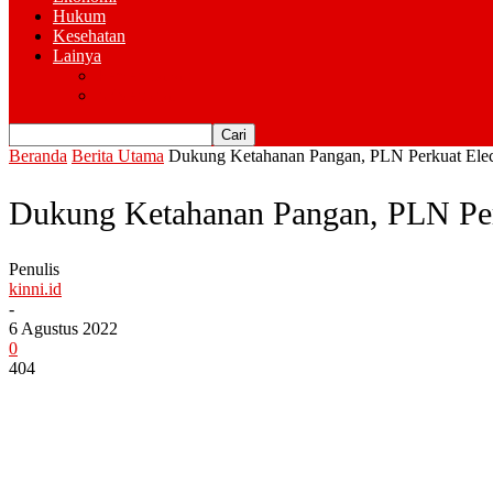
Hukum
Kesehatan
Lainya
Pemerintahan
Advertorial
Beranda
Berita Utama
Dukung Ketahanan Pangan, PLN Perkuat Elect
Dukung Ketahanan Pangan, PLN Perk
Penulis
kinni.id
-
6 Agustus 2022
0
404