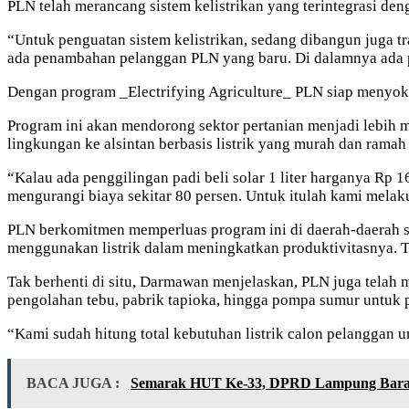
PLN telah merancang sistem kelistrikan yang terintegrasi d
“Untuk penguatan sistem kelistrikan, sedang dibangun juga tr
ada penambahan pelanggan PLN yang baru. Di dalamnya ada pe
Dengan program _Electrifying Agriculture_ PLN siap menyok
Program ini akan mendorong sektor pertanian menjadi lebih m
lingkungan ke alsintan berbasis listrik yang murah dan ramah
“Kalau ada penggilingan padi beli solar 1 liter harganya Rp 1
mengurangi biaya sekitar 80 persen. Untuk itulah kami mela
PLN berkomitmen memperluas program ini di daerah-daerah sel
menggunakan listrik dalam meningkatkan produktivitasnya. T
Tak berhenti di situ, Darmawan menjelaskan, PLN juga telah 
pengolahan tebu, pabrik tapioka, hingga pompa sumur untuk 
“Kami sudah hitung total kebutuhan listrik calon pelanggan u
BACA JUGA :
Semarak HUT Ke-33, DPRD Lampung Barat G