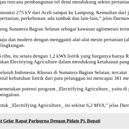
engan rencana pembangunan tol demi mendukung sektor pertania
ansmisi 275 kV dari Aceh sampai ke Lampung. Kemudian dari jal
rtanian, perkebunan, ada tambak dan lain-lain,” jelas Darma
ong Sumatera Bagian Selatan sebagai kawasan aglomerasi teri
aju dan modern dengan mengganti alat-alat mesin pertanian (a
 lingkungan.
6 ribu, itu setara dengan 1,2 kWh listrik yang harganya hanya R
kukan Electriying Agriculture dalam mendukung ketahanan pan
uruh Indonesia. Khusus di Sumatera Bagian Selatan, tercatat 
otal kebutuhan listrik dari para pelanggan ini mencapai 381 
memetakan potensi program _Electrifying Agriculture_ yaitu d
pengairan.
ntuk _Electrifying Agriculture_ ini sekitar 6,2 MVA,” jelas Da
elar Rapat Paripurna Dengan Pidato Pj. Bupati