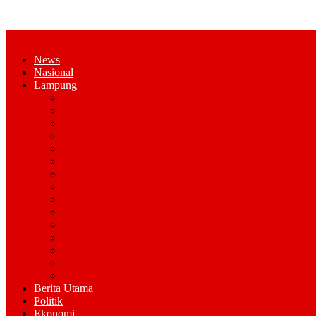
News
Nasional
Lampung
Bandar Lampung
Pesawaran
Kota Metro
Pringsewu
Tanggamus
Lampung Selatan
Lampung Tengah
Lampung Timur
Lampung Utara
Lampung Barat
Tulang Bawang
Tulang Bawang Barat
Mesuji
Way Kana
Pesisir Barat
Berita Utama
Politik
Ekonomi