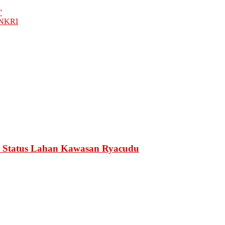
”
a NKRI
 Status Lahan Kawasan Ryacudu