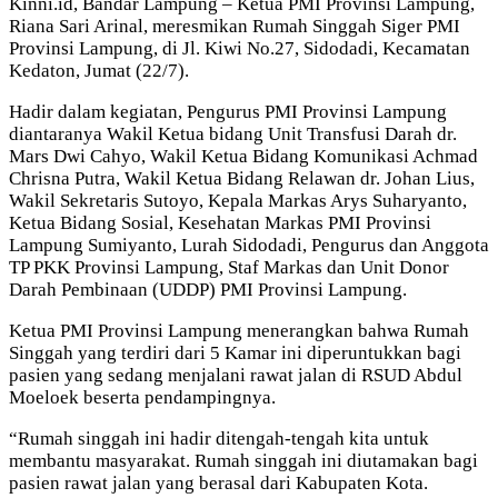
Kinni.id, Bandar Lampung – Ketua PMI Provinsi Lampung,
Riana Sari Arinal, meresmikan Rumah Singgah Siger PMI
Provinsi Lampung, di Jl. Kiwi No.27, Sidodadi, Kecamatan
Kedaton, Jumat (22/7).
Hadir dalam kegiatan, Pengurus PMI Provinsi Lampung
diantaranya Wakil Ketua bidang Unit Transfusi Darah dr.
Mars Dwi Cahyo, Wakil Ketua Bidang Komunikasi Achmad
Chrisna Putra, Wakil Ketua Bidang Relawan dr. Johan Lius,
Wakil Sekretaris Sutoyo, Kepala Markas Arys Suharyanto,
Ketua Bidang Sosial, Kesehatan Markas PMI Provinsi
Lampung Sumiyanto, Lurah Sidodadi, Pengurus dan Anggota
TP PKK Provinsi Lampung, Staf Markas dan Unit Donor
Darah Pembinaan (UDDP) PMI Provinsi Lampung.
Ketua PMI Provinsi Lampung menerangkan bahwa Rumah
Singgah yang terdiri dari 5 Kamar ini diperuntukkan bagi
pasien yang sedang menjalani rawat jalan di RSUD Abdul
Moeloek beserta pendampingnya.
“Rumah singgah ini hadir ditengah-tengah kita untuk
membantu masyarakat. Rumah singgah ini diutamakan bagi
pasien rawat jalan yang berasal dari Kabupaten Kota.