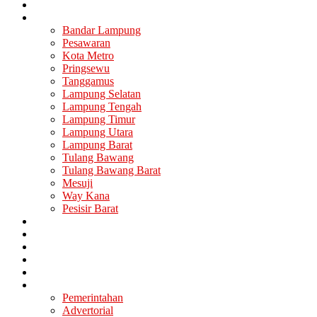
Nasional
Lampung
Bandar Lampung
Pesawaran
Kota Metro
Pringsewu
Tanggamus
Lampung Selatan
Lampung Tengah
Lampung Timur
Lampung Utara
Lampung Barat
Tulang Bawang
Tulang Bawang Barat
Mesuji
Way Kana
Pesisir Barat
Berita Utama
Politik
Ekonomi
Hukum
Kesehatan
Lainya
Pemerintahan
Advertorial