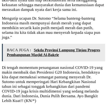
aksi-aksi nyata dan siap berkolaborasi serta menggalang
kekuatan sehingga masyarakat dunia dan kemanusiaan dapat
merasakan dampak nyata dari kerja sama ini.
Mengutip ucapan Dr. Sutomo “Selama banteng-banteng
Indonesia masih mempunyai darah merah yang dapat
membikin secarik kain putih menjadi merah dan putih,
selama itu kita tidak akan mau menyerah kepada siapa pun
juga.”
BACA JUGA :
Sekda Provinsi Lampung Tinjau Progres
Pembangunan Masjid Al-Bakrie
Di tengah momentum penanganan nasional COVID-19 yang
makin membaik dan Presidensi G20 Indonesia, hendaknya
kita dapat memaknai semangat pantang menyerah Dr.
Sutomo untuk memperingati Hari Kebangkitan Nasional
tahun ini sebagai tonggak kebangkitan dari pandemi
COVID-19 juga krisis multidimensi yang sedang melanda
dunia. Dari Indonesia, Dunia Pulih Bersama. Ayo Bangkit
Lebih Kuat!! (KN/*)