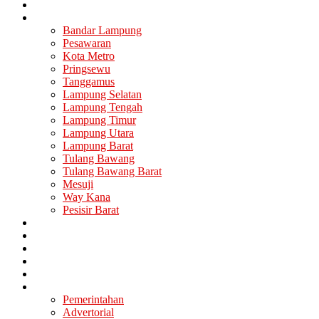
Nasional
Lampung
Bandar Lampung
Pesawaran
Kota Metro
Pringsewu
Tanggamus
Lampung Selatan
Lampung Tengah
Lampung Timur
Lampung Utara
Lampung Barat
Tulang Bawang
Tulang Bawang Barat
Mesuji
Way Kana
Pesisir Barat
Berita Utama
Politik
Ekonomi
Hukum
Kesehatan
Lainya
Pemerintahan
Advertorial