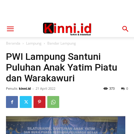
Beranda
Lampung
Bandar Lampung
PWI Lampung Santuni
Puluhan Anak Yatim Piatu
dan Warakawuri
Penulis
kinni.id
-
21 April 2022
373
0