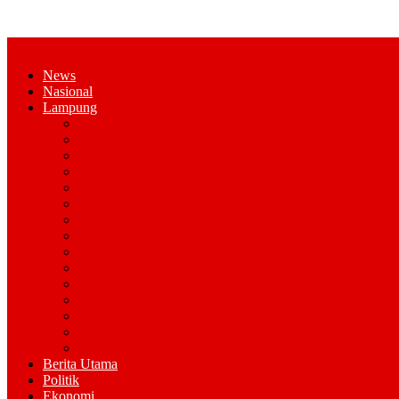
News
Nasional
Lampung
Bandar Lampung
Pesawaran
Kota Metro
Pringsewu
Tanggamus
Lampung Selatan
Lampung Tengah
Lampung Timur
Lampung Utara
Lampung Barat
Tulang Bawang
Tulang Bawang Barat
Mesuji
Way Kana
Pesisir Barat
Berita Utama
Politik
Ekonomi