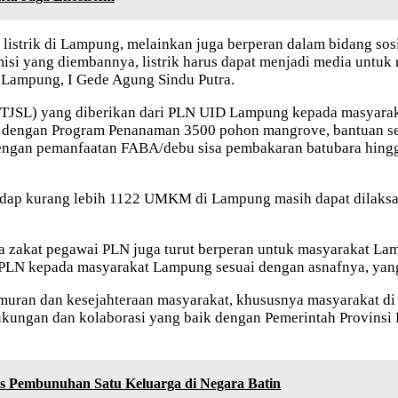
istrik di Lampung, melainkan juga berperan dalam bidang sosi
misi yang diembannya, listrik harus dapat menjadi media untuk
Lampung, I Gede Agung Sindu Putra.
TJSL) yang diberikan dari PLN UID Lampung kepada masyarak
ya dengan Program Penanaman 3500 pohon mangrove, bantuan s
 dengan pemanfaatan FABA/debu sisa pembakaran batubara hin
ap kurang lebih 1122 UMKM di Lampung masih dapat dilaks
 zakat pegawai PLN juga turut berperan untuk masyarakat Lamp
BM PLN kepada masyarakat Lampung sesuai dengan asnafnya, ya
kmuran dan kesejahteraan masyarakat, khususnya masyarakat d
ungan dan kolaborasi yang baik dengan Pemerintah Provinsi
s Pembunuhan Satu Keluarga di Negara Batin