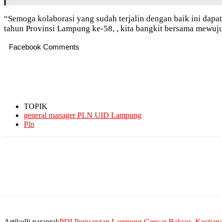
“Semoga kolaborasi yang sudah terjalin dengan baik ini dap
tahun Provinsi Lampung ke-58, , kita bangkit bersama mew
Facebook Comments
TOPIK
general manager PLN UID Lampung
Pln
Artikulli paraprak
PDI Perjuangan Lampung Gencar Baksos, Kostiana