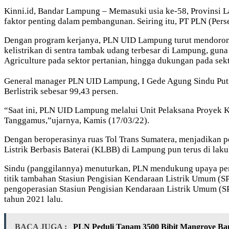
Kinni.id, Bandar Lampung – Memasuki usia ke-58, Provinsi 
faktor penting dalam pembangunan. Seiring itu, PT PLN (Per
Dengan program kerjanya, PLN UID Lampung turut mendorong 
kelistrikan di sentra tambak udang terbesar di Lampung, gu
Agriculture pada sektor pertanian, hingga dukungan pada sekto
General manager PLN UID Lampung, I Gede Agung Sindu Putra
Berlistrik sebesar 99,43 persen.
“Saat ini, PLN UID Lampung melalui Unit Pelaksana Proyek
Tanggamus,”ujarnya, Kamis (17/03/22).
Dengan beroperasinya ruas Tol Trans Sumatera, menjadikan p
Listrik Berbasis Baterai (KLBB) di Lampung pun terus di laku
Sindu (panggilannya) menuturkan, PLN mendukung upaya peme
titik tambahan Stasiun Pengisian Kendaraan Listrik Umum (
pengoperasian Stasiun Pengisian Kendaraan Listrik Umum (SP
tahun 2021 lalu.
BACA JUGA :
PLN Peduli Tanam 3500 Bibit Mangrove Ban