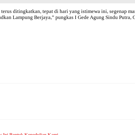
at terus ditingkatkan, tepat di hari yang istimewa ini, sege
ujudkan Lampung Berjaya,” pungkas I Gede Agung Sindu Putra
: Ini Bentuk Kepedulian Kami