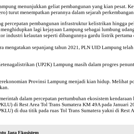
Lampung menunjukkan geliat pembangunan yang kian pesat. Ke
sero) turut menempatkan perannya dalam sejarah perkembangan
percepatan pembangunan infrastruktur kelistrikan hingga pel
na menghidupkan lagi kejayaan Lampung sebagai lumbung udang
r industri kelautan seperti dibangunnya gardu listrik pertama d
 mengatakan sepanjang tahun 2021, PLN UID Lampung telah ber
 Ketenagalistrikan (UP2K) Lampung masih dalam progres pen
erekonomian Provinsi Lampung menjadi kian hidup. Melihat po
kan.
rintah dalam percepatan pertumbuhan ekosistem kendaraan li
SPKLU) di Rest Area Tol Trans Sumatera KM 49A pada Januari 
KLU) di dua titik pada ruas Tol Trans Sumatera yakni di Res
tu Jaga Ekosistem