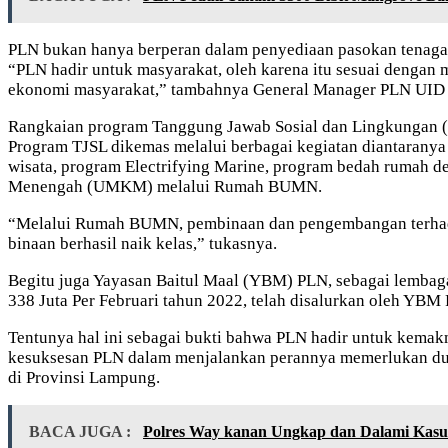
PLN bukan hanya berperan dalam penyediaan pasokan tenaga l
“PLN hadir untuk masyarakat, oleh karena itu sesuai dengan 
ekonomi masyarakat,” tambahnya General Manager PLN UID 
Rangkaian program Tanggung Jawab Sosial dan Lingkungan (
Program TJSL dikemas melalui berbagai kegiatan diantaran
wisata, program Electrifying Marine, program bedah rumah
Menengah (UMKM) melalui Rumah BUMN.
“Melalui Rumah BUMN, pembinaan dan pengembangan terhad
binaan berhasil naik kelas,” tukasnya.
Begitu juga Yayasan Baitul Maal (YBM) PLN, sebagai lembaga
338 Juta Per Februari tahun 2022, telah disalurkan oleh Y
Tentunya hal ini sebagai bukti bahwa PLN hadir untuk kema
kesuksesan PLN dalam menjalankan perannya memerlukan duk
di Provinsi Lampung.
BACA JUGA :
Polres Way kanan Ungkap dan Dalami Kasu