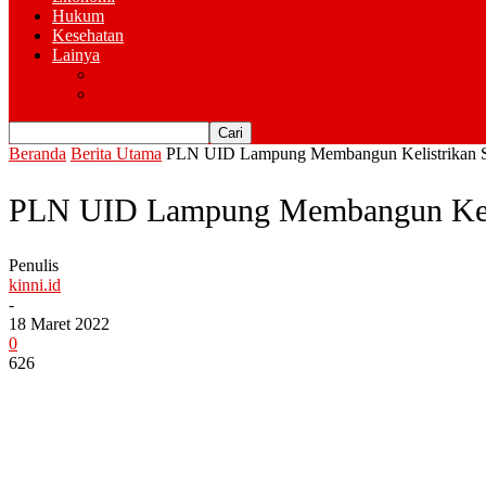
Hukum
Kesehatan
Lainya
Pemerintahan
Advertorial
Beranda
Berita Utama
PLN UID Lampung Membangun Kelistrikan S
PLN UID Lampung Membangun Kelis
Penulis
kinni.id
-
18 Maret 2022
0
626