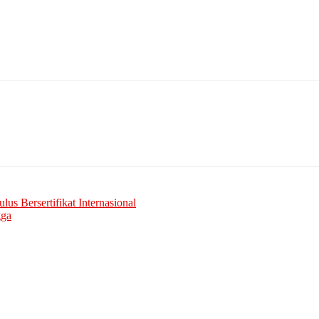
lus Bersertifikat Internasional
gga