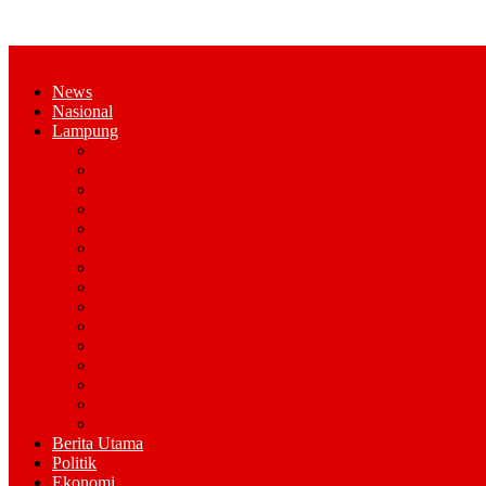
News
Nasional
Lampung
Bandar Lampung
Pesawaran
Kota Metro
Pringsewu
Tanggamus
Lampung Selatan
Lampung Tengah
Lampung Timur
Lampung Utara
Lampung Barat
Tulang Bawang
Tulang Bawang Barat
Mesuji
Way Kana
Pesisir Barat
Berita Utama
Politik
Ekonomi