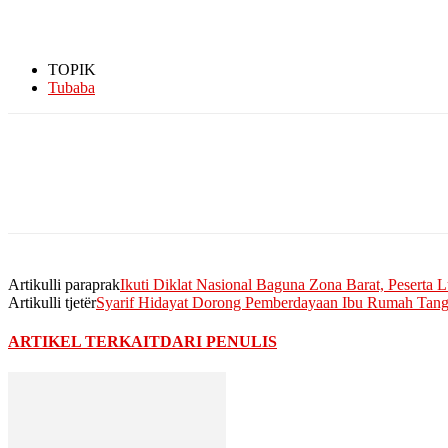
TOPIK
Tubaba
Artikulli paraprak
Ikuti Diklat Nasional Baguna Zona Barat, Peserta Lu
Artikulli tjetër
Syarif Hidayat Dorong Pemberdayaan Ibu Rumah Tan
ARTIKEL TERKAIT
DARI PENULIS