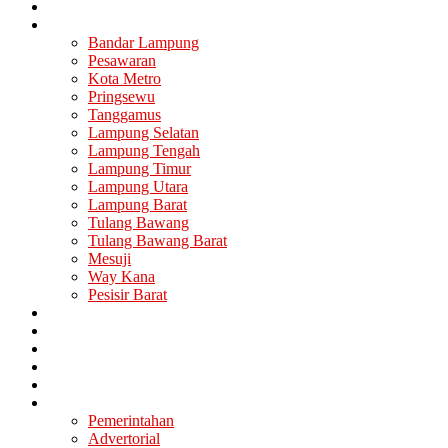
Nasional
Lampung
Bandar Lampung
Pesawaran
Kota Metro
Pringsewu
Tanggamus
Lampung Selatan
Lampung Tengah
Lampung Timur
Lampung Utara
Lampung Barat
Tulang Bawang
Tulang Bawang Barat
Mesuji
Way Kana
Pesisir Barat
Berita Utama
Politik
Ekonomi
Hukum
Kesehatan
Lainya
Pemerintahan
Advertorial