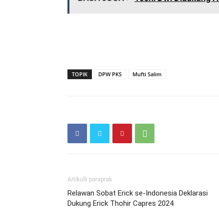
TOPIK
DPW PKS
Mufti Salim
Artikulli paraprak
Relawan Sobat Erick se-Indonesia Deklarasi
Dukung Erick Thohir Capres 2024