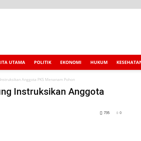
RITA UTAMA
POLITIK
EKONOMI
HUKUM
KESEHATA
Instruksikan Anggota PKS Menanam Pohon
g Instruksikan Anggota
735
0