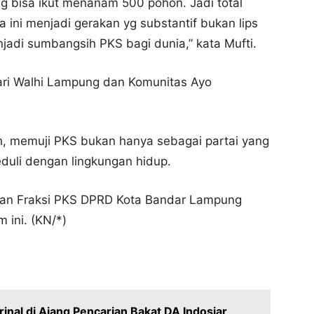
 bisa ikut menanam 500 pohon. Jadi total
ini menjadi gerakan yg substantif bukan lips
adi sumbangsih PKS bagi dunia,” kata Mufti.
dari Walhi Lampung dan Komunitas Ayo
 memuji PKS bukan hanya sebagai partai yang
eduli dengan lingkungan hidup.
 dan Fraksi PKS DPRD Kota Bandar Lampung
 ini. (KN/*)
inal di Ajang Pencarian Bakat DA Indosiar