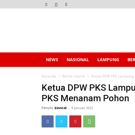
Kinni.id
NEWS
NASIONAL
LAMPUNG
BE
Beranda
Berita Utama
Ketua DPW PKS Lampung 
Ketua DPW PKS Lampun
PKS Menanam Pohon
Penulis
kinni.id
-
9 Januari 2022