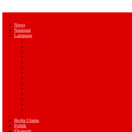
News
Nasional
Lampung
Bandar Lampung
Pesawaran
Kota Metro
Pringsewu
Tanggamus
Lampung Selatan
Lampung Tengah
Lampung Timur
Lampung Utara
Lampung Barat
Tulang Bawang
Tulang Bawang Barat
Mesuji
Way Kana
Pesisir Barat
Berita Utama
Politik
Ekonomi