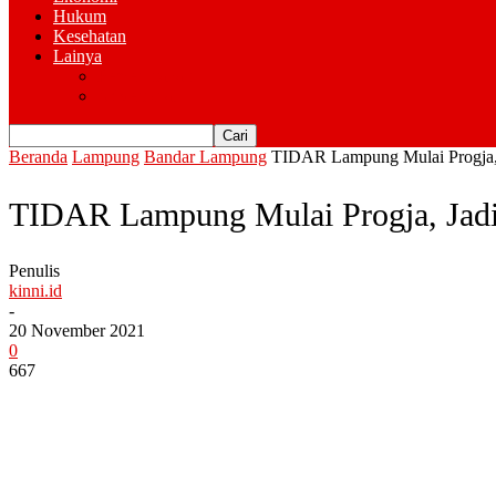
Hukum
Kesehatan
Lainya
Pemerintahan
Advertorial
Beranda
Lampung
Bandar Lampung
TIDAR Lampung Mulai Progja,
TIDAR Lampung Mulai Progja, Jad
Penulis
kinni.id
-
20 November 2021
0
667