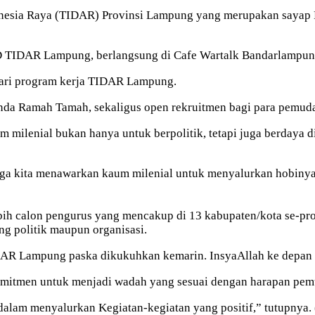
onesia Raya (TIDAR) Provinsi Lampung yang merupakan sayap
PD TIDAR Lampung, berlangsung di Cafe Wartalk Bandarlampun
dari program kerja TIDAR Lampung.
da Ramah Tamah, sekaligus open rekruitmen bagi para pemuda a
ilenial bukan hanya untuk berpolitik, tetapi juga berdaya di
juga kita menawarkan kaum milenial untuk menyalurkan hobiny
bih calon pengurus yang mencakup di 13 kabupaten/kota se-p
ng politik maupun organisasi.
DAR Lampung paska dikukuhkan kemarin. InsyaAllah ke depan T
itmen untuk menjadi wadah yang sesuai dengan harapan pemu
alam menyalurkan Kegiatan-kegiatan yang positif,” tutupnya.