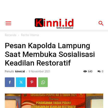
Beranda
Berita Utama
Pesan Kapolda Lampung
Saat Membuka Sosialisasi
Keadilan Restoratif
Penulis
kinni.id
-
9 November 2021
640
0