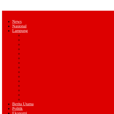
News
Nasional
Lampung
Bandar Lampung
Pesawaran
Kota Metro
Pringsewu
Tanggamus
Lampung Selatan
Lampung Tengah
Lampung Timur
Lampung Utara
Lampung Barat
Tulang Bawang
Tulang Bawang Barat
Mesuji
Way Kana
Pesisir Barat
Berita Utama
Politik
Ekonomi