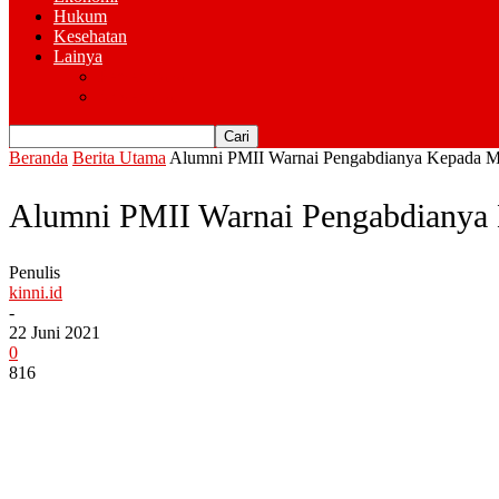
Hukum
Kesehatan
Lainya
Pemerintahan
Advertorial
Beranda
Berita Utama
Alumni PMII Warnai Pengabdianya Kepada M
Alumni PMII Warnai Pengabdianya
Penulis
kinni.id
-
22 Juni 2021
0
816