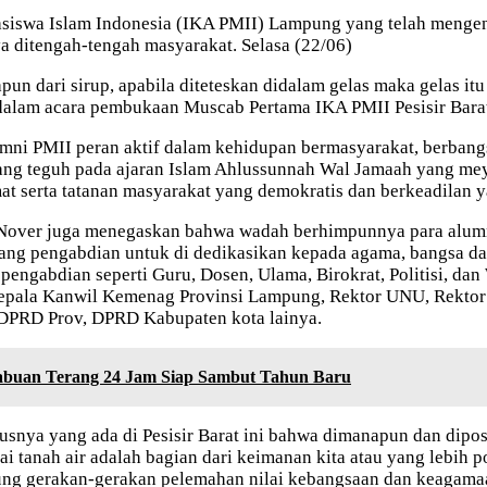
hasiswa Islam Indonesia (IKA PMII) Lampung yang telah meng
 ditengah-tengah masyarakat. Selasa (22/06)
pun dari sirup, apabila diteteskan didalam gelas maka gelas i
am acara pembukaan Muscab Pertama IKA PMII Pesisir Barat, 
lumni PMII peran aktif dalam kehidupan bermasyarakat, berban
gang teguh pada ajaran Islam Ahlussunnah Wal Jamaah yang me
t serta tatanan masyarakat yang demokratis dan berkeadilan ya
, Nover juga menegaskan bahwa wadah berhimpunnya para alum
ang pengabdian untuk di dedikasikan kepada agama, bangsa dan
engabdian seperti Guru, Dosen, Ulama, Birokrat, Politisi, dan
epala Kanwil Kemenag Provinsi Lampung, Rektor UNU, Rektor 
i DPRD Prov, DPRD Kabupaten kota lainya.
 Tabuan Terang 24 Jam Siap Sambut Tahun Baru
susnya yang ada di Pesisir Barat ini bahwa dimanapun dan di
ai tanah air adalah bagian dari keimanan kita atau yang lebih 
ng gerakan-gerakan pelemahan nilai kebangsaan dan keagamaa