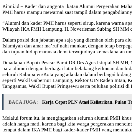
Kinni.id – Kader dan anggota Ikatan Alumni Pergerakan Ma
PMII harus mampu mewarnai saat tampil dalam pengabdiannya
“Alumni dan kader PMII harus seperti sirup, karena warna apa
Wilayah IKA PMII Lampung, H. Noverisman Subing SH MM dal
Dalam posisi dan jabatan apa saja yang diemban oleh para a
Islamiyah dan amar ma’ruf nahi munkar, dengan tetap berpe
dan tujuan hidup manusia demi terwujudnya kemaslahatan uma
Dihadapan Bupati Pesisir Barat DR Drs Agus Istiqlal SH MH
para alumni dengan berbagai latar belakang keilmuan dan bid
seluruh Kabupaten/Kota yang ada dan dalam berbagai bidang p
seperti Wakil Gubernur Lampung, Rektor UIN Raden Intan, K
Tanggamus, Wakil Bupati Pringsewu serta puluhan politisi d
BACA JUGA :
Kerja Cepat PLN Atasi Kelistrikan, Pulau
Melalui forum itu, ia mengingatkan seluruh alumni PMII khu
adalah harga mati, karena bagi kita warga pergerakan mencint
tempat dalam IKA PMII bagi kader-kader PMII yang menduku