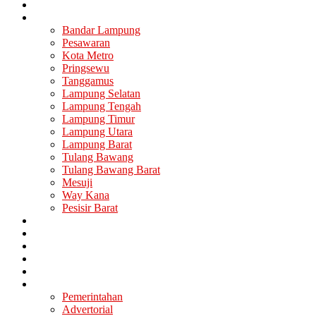
Nasional
Lampung
Bandar Lampung
Pesawaran
Kota Metro
Pringsewu
Tanggamus
Lampung Selatan
Lampung Tengah
Lampung Timur
Lampung Utara
Lampung Barat
Tulang Bawang
Tulang Bawang Barat
Mesuji
Way Kana
Pesisir Barat
Berita Utama
Politik
Ekonomi
Hukum
Kesehatan
Lainya
Pemerintahan
Advertorial