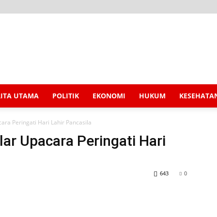
RITA UTAMA
POLITIK
EKONOMI
HUKUM
KESEHATA
a Peringati Hari Lahir Pancasila
r Upacara Peringati Hari
643
0