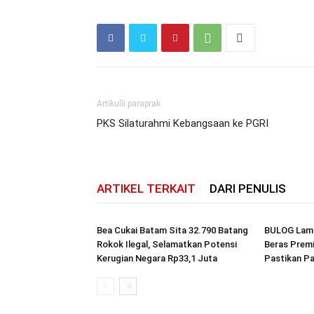
Artikulli paraprak
PKS Silaturahmi Kebangsaan ke PGRI
ARTIKEL TERKAIT
DARI PENULIS
Bea Cukai Batam Sita 32.790 Batang
BULOG Lamp
Rokok Ilegal, Selamatkan Potensi
Beras Premi
Kerugian Negara Rp33,1 Juta
Pastikan P