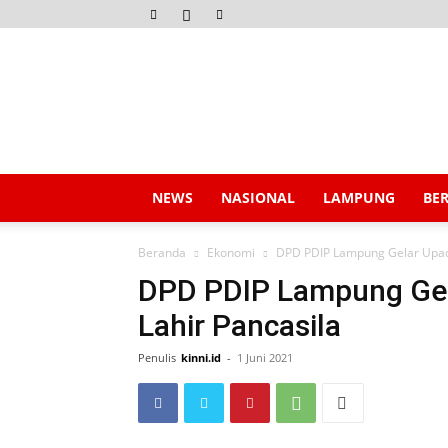
Kinni.id
NEWS
NASIONAL
LAMPUNG
BE
Beranda
Ekonomi
DPD PDIP Lampung Gelar Upacar
DPD PDIP Lampung Gela
Lahir Pancasila
Penulis
kinni.id
-
1 Juni 2021