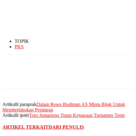
TOPIK
PKS
Artikulli paraprak
Dalam Reses Budiman AS Minta Bijak Untuk
Memberlakukan Peraturan
Artikulli tjetër
Toto Jumariono Tutup Kejuaraan Turnamen Tenis
ARTIKEL TERKAIT
DARI PENULIS