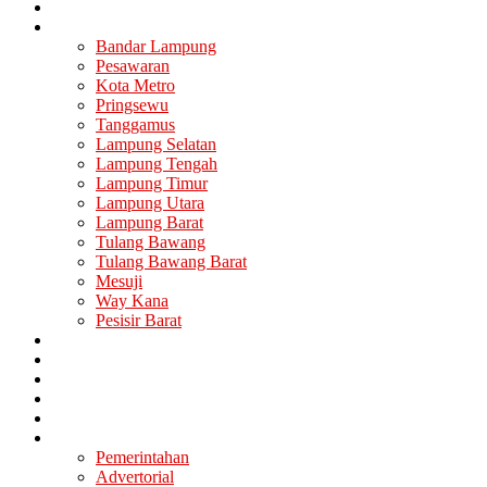
Nasional
Lampung
Bandar Lampung
Pesawaran
Kota Metro
Pringsewu
Tanggamus
Lampung Selatan
Lampung Tengah
Lampung Timur
Lampung Utara
Lampung Barat
Tulang Bawang
Tulang Bawang Barat
Mesuji
Way Kana
Pesisir Barat
Berita Utama
Politik
Ekonomi
Hukum
Kesehatan
Lainya
Pemerintahan
Advertorial