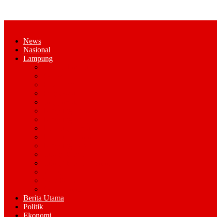
News
Nasional
Lampung
Bandar Lampung
Pesawaran
Kota Metro
Pringsewu
Tanggamus
Lampung Selatan
Lampung Tengah
Lampung Timur
Lampung Utara
Lampung Barat
Tulang Bawang
Tulang Bawang Barat
Mesuji
Way Kana
Pesisir Barat
Berita Utama
Politik
Ekonomi