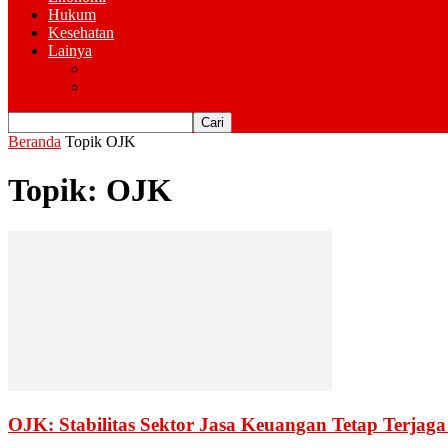
Hukum
Kesehatan
Lainya
Pemerintahan
Advertorial
Beranda
Topik
OJK
Topik: OJK
OJK: Stabilitas Sektor Jasa Keuangan Tetap Terjag