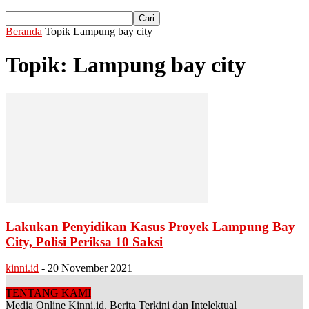
Beranda
Topik
Lampung bay city
Topik: Lampung bay city
Lakukan Penyidikan Kasus Proyek Lampung Bay
City, Polisi Periksa 10 Saksi
kinni.id
-
20 November 2021
TENTANG KAMI
Media Online Kinni.id, Berita Terkini dan Intelektual