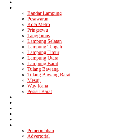
Nasional
Lampung
Bandar Lampung
Pesawaran
Kota Metro
Pringsewu
Tanggamus
Lampung Selatan
Lampung Tengah
Lampung Timur
Lampung Utara
Lampung Barat
Tulang Bawang
Tulang Bawang Barat
Mesuji
Way Kana
Pesisir Barat
Berita Utama
Politik
Ekonomi
Hukum
Kesehatan
Lainya
Pemerintahan
Advertorial