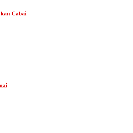
okan Cabai
nai