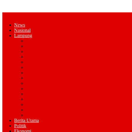
News
Nasional
Lampung
Bandar Lampung
Pesawaran
Kota Metro
Pringsewu
Tanggamus
Lampung Selatan
Lampung Tengah
Lampung Timur
Lampung Utara
Lampung Barat
Tulang Bawang
Tulang Bawang Barat
Mesuji
Way Kana
Pesisir Barat
Berita Utama
Politik
Ekonomi