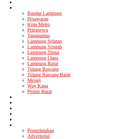
Nasional
Lampung
Bandar Lampung
Pesawaran
Kota Metro
Pringsewu
Tanggamus
Lampung Selatan
Lampung Tengah
Lampung Timur
Lampung Utara
Lampung Barat
Tulang Bawang
Tulang Bawang Barat
Mesuji
Way Kana
Pesisir Barat
Berita Utama
Politik
Ekonomi
Hukum
Kesehatan
Lainya
Pemerintahan
Advertorial