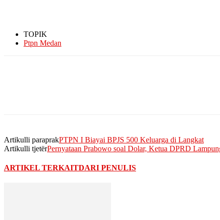
TOPIK
Ptpn Medan
Artikulli paraprak
PTPN I Biayai BPJS 500 Keluarga di Langkat
Artikulli tjetër
Pernyataan Prabowo soal Dolar, Ketua DPRD Lampung
ARTIKEL TERKAIT
DARI PENULIS