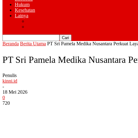
Hukum
Kesehatan
Lainya
Pemerintahan
Advertorial
Beranda
Berita Utama
PT Sri Pamela Medika Nusantara Perkuat Lay
PT Sri Pamela Medika Nusantara Pe
Penulis
kinni.id
-
18 Mei 2026
0
720