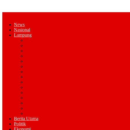
News
Nasional
Lampung
Bandar Lampung
Pesawaran
Kota Metro
Pringsewu
Tanggamus
Lampung Selatan
Lampung Tengah
Lampung Timur
Lampung Utara
Lampung Barat
Tulang Bawang
Tulang Bawang Barat
Mesuji
Way Kana
Pesisir Barat
Berita Utama
Politik
Ekonomi