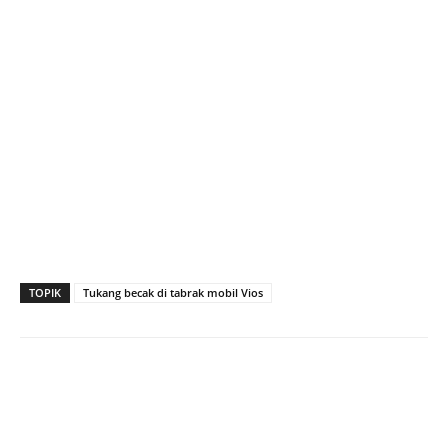
TOPIK
Tukang becak di tabrak mobil Vios