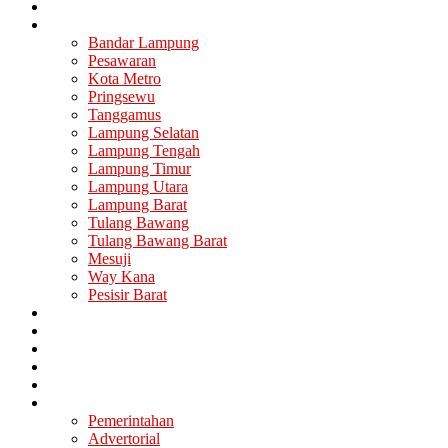
Nasional
Lampung
Bandar Lampung
Pesawaran
Kota Metro
Pringsewu
Tanggamus
Lampung Selatan
Lampung Tengah
Lampung Timur
Lampung Utara
Lampung Barat
Tulang Bawang
Tulang Bawang Barat
Mesuji
Way Kana
Pesisir Barat
Berita Utama
Politik
Ekonomi
Hukum
Kesehatan
Lainya
Pemerintahan
Advertorial