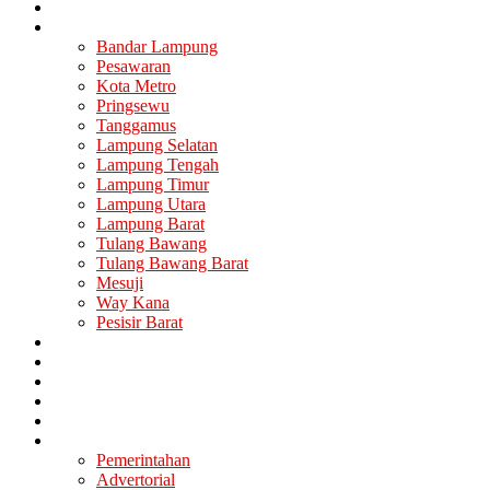
Nasional
Lampung
Bandar Lampung
Pesawaran
Kota Metro
Pringsewu
Tanggamus
Lampung Selatan
Lampung Tengah
Lampung Timur
Lampung Utara
Lampung Barat
Tulang Bawang
Tulang Bawang Barat
Mesuji
Way Kana
Pesisir Barat
Berita Utama
Politik
Ekonomi
Hukum
Kesehatan
Lainya
Pemerintahan
Advertorial