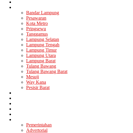
Nasional
Lampung
Bandar Lampung
Pesawaran
Kota Metro
Pringsewu
Tanggamus
Lampung Selatan
Lampung Tengah
Lampung Timur
Lampung Utara
Lampung Barat
Tulang Bawang
Tulang Bawang Barat
Mesuji
Way Kana
Pesisir Barat
Berita Utama
Politik
Ekonomi
Hukum
Kesehatan
Lainya
Pemerintahan
Advertorial