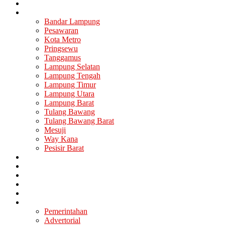
Nasional
Lampung
Bandar Lampung
Pesawaran
Kota Metro
Pringsewu
Tanggamus
Lampung Selatan
Lampung Tengah
Lampung Timur
Lampung Utara
Lampung Barat
Tulang Bawang
Tulang Bawang Barat
Mesuji
Way Kana
Pesisir Barat
Berita Utama
Politik
Ekonomi
Hukum
Kesehatan
Lainya
Pemerintahan
Advertorial