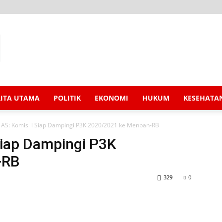
RITA UTAMA
POLITIK
EKONOMI
HUKUM
KESEHATA
AS: Komisi I Siap Dampingi P3K 2020/2021 ke Menpan-RB
Siap Dampingi P3K
-RB
329
0