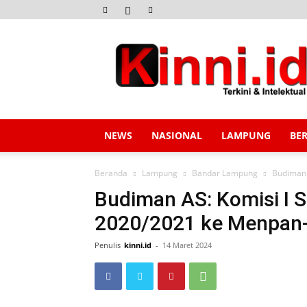
Kinni.id
NEWS
NASIONAL
LAMPUNG
BE
Beranda
Lampung
Bandar Lampung
Budiman 
Budiman AS: Komisi I 
2020/2021 ke Menpan
Penulis
kinni.id
-
14 Maret 2024