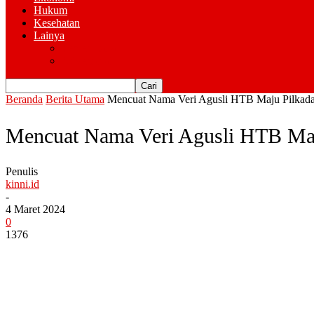
Hukum
Kesehatan
Lainya
Pemerintahan
Advertorial
Beranda
Berita Utama
Mencuat Nama Veri Agusli HTB Maju Pilkad
Mencuat Nama Veri Agusli HTB Maj
Penulis
kinni.id
-
4 Maret 2024
0
1376