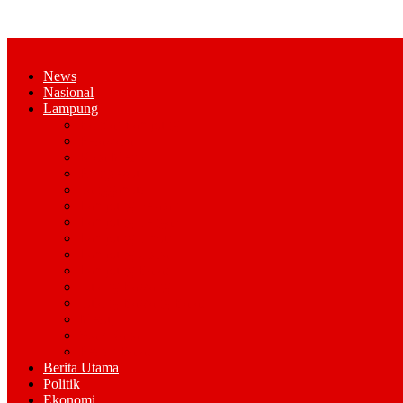
News
Nasional
Lampung
Bandar Lampung
Pesawaran
Kota Metro
Pringsewu
Tanggamus
Lampung Selatan
Lampung Tengah
Lampung Timur
Lampung Utara
Lampung Barat
Tulang Bawang
Tulang Bawang Barat
Mesuji
Way Kana
Pesisir Barat
Berita Utama
Politik
Ekonomi