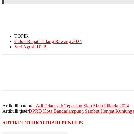
TOPIK
Calon Bupati Tulang Bawang 2024
Veri Agusli HTB
Artikulli paraprak
Adi Erlansyah Tegaskan Siap Maju Pilkada 2024
Artikulli tjetër
DPRD Kota Bandarlampung Sambut Hangat Kunjung
ARTIKEL TERKAIT
DARI PENULIS