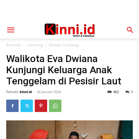
Beranda
Lampung
Bandar Lampung
Walikota Eva Dwiana
Kunjungi Keluarga Anak
Tenggelam di Pesisir Laut
Penulis
kinni.id
-
26 Januari 2024
462
0