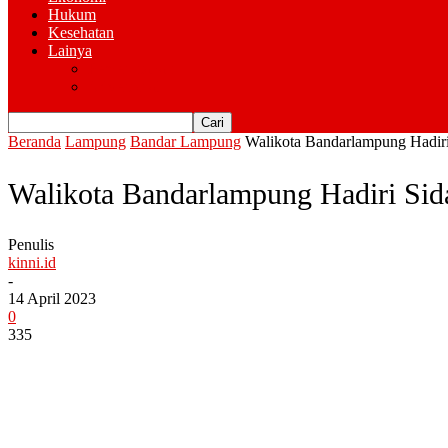
Hukum
Kesehatan
Lainya
Pemerintahan
Advertorial
Beranda
Lampung
Bandar Lampung
Walikota Bandarlampung Hadiri
Walikota Bandarlampung Hadiri Sid
Penulis
kinni.id
-
14 April 2023
0
335