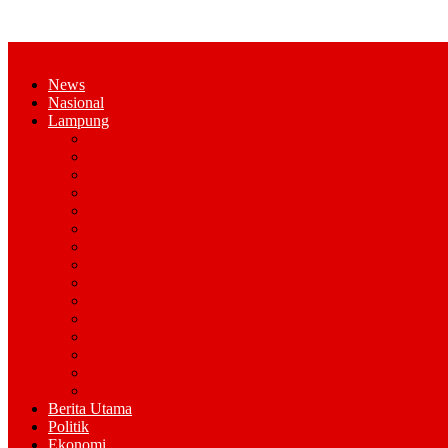
News
Nasional
Lampung
Bandar Lampung
Pesawaran
Kota Metro
Pringsewu
Tanggamus
Lampung Selatan
Lampung Tengah
Lampung Timur
Lampung Utara
Lampung Barat
Tulang Bawang
Tulang Bawang Barat
Mesuji
Way Kana
Pesisir Barat
Berita Utama
Politik
Ekonomi