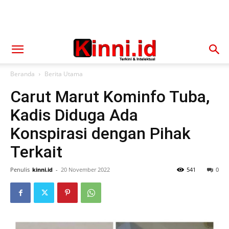
Beranda
Berita Utama
Carut Marut Kominfo Tuba,
Kadis Diduga Ada
Konspirasi dengan Pihak
Terkait
Penulis
kinni.id
-
20 November 2022
541
0