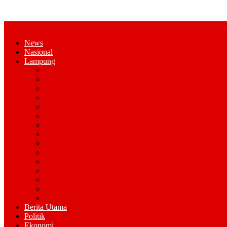
News
Nasional
Lampung
Bandar Lampung
Pesawaran
Kota Metro
Pringsewu
Tanggamus
Lampung Selatan
Lampung Tengah
Lampung Timur
Lampung Utara
Lampung Barat
Tulang Bawang
Tulang Bawang Barat
Mesuji
Way Kana
Pesisir Barat
Berita Utama
Politik
Ekonomi