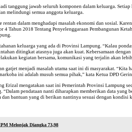
di tanggung jawab seluruh komponen dalam keluarga. Setiap k
 dan melindungi semua anggota keluarga.
ase rentan dalam menghadapi masalah ekonomi dan sosial. Kar
or 4 Tahun 2018 Tentang Penyelenggaraan Pembangunan Ketahan
pung.
ahanan keluarga yang ada di Provinsi Lampung. “Kalau pondasi
ntahan ditingkat atasnya juga akan kuat. Kebersamaan dengan
lakukan kegiatan bersama, komunikasi yang terjalin akan lebi
an gatjet menjadi masalah utama saat ini di masyarakat. “Kit
 narkoba ini adalah musuh semua pihak,” kata Ketua DPD Geri
ng Erizal mengatakan saat ini Pemerintah Provinsi Lampung s
g. “Dalam pendataan nanti diharapkan memberikan data yang be
dan bantuan yang di berikan nantinya sesuai dengan kondisi ke
IPM Melonjak Diangka 73,98