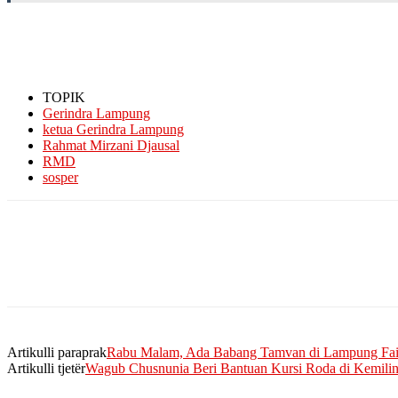
TOPIK
Gerindra Lampung
ketua Gerindra Lampung
Rahmat Mirzani Djausal
RMD
sosper
Artikulli paraprak
Rabu Malam, Ada Babang Tamvan di Lampung Fai
Artikulli tjetër
Wagub Chusnunia Beri Bantuan Kursi Roda di Kemili