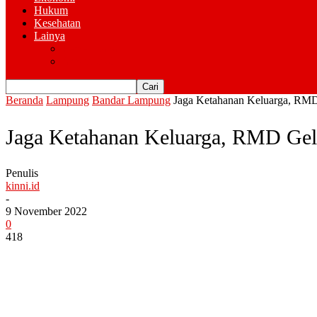
Hukum
Kesehatan
Lainya
Pemerintahan
Advertorial
Beranda
Lampung
Bandar Lampung
Jaga Ketahanan Keluarga, RMD 
Jaga Ketahanan Keluarga, RMD Gela
Penulis
kinni.id
-
9 November 2022
0
418