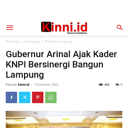
Beranda
Lampung
Bandar Lampung
Gubernur Arinal Ajak Kader
KNPI Bersinergi Bangun
Lampung
Penulis
kinni.id
-
13 Oktober 2022
406
0