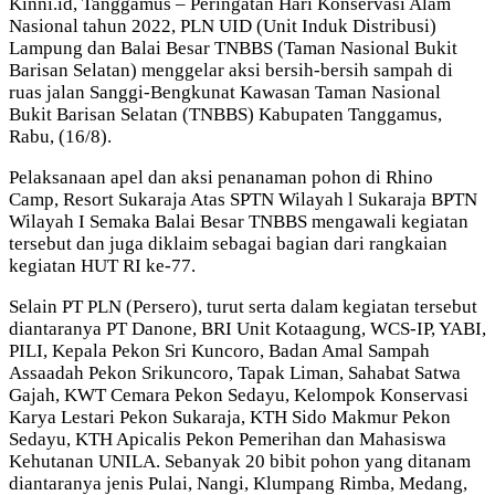
Kinni.id, Tanggamus – Peringatan Hari Konservasi Alam
Nasional tahun 2022, PLN UID (Unit Induk Distribusi)
Lampung dan Balai Besar TNBBS (Taman Nasional Bukit
Barisan Selatan) menggelar aksi bersih-bersih sampah di
ruas jalan Sanggi-Bengkunat Kawasan Taman Nasional
Bukit Barisan Selatan (TNBBS) Kabupaten Tanggamus,
Rabu, (16/8).
Pelaksanaan apel dan aksi penanaman pohon di Rhino
Camp, Resort Sukaraja Atas SPTN Wilayah l Sukaraja BPTN
Wilayah I Semaka Balai Besar TNBBS mengawali kegiatan
tersebut dan juga diklaim sebagai bagian dari rangkaian
kegiatan HUT RI ke-77.
Selain PT PLN (Persero), turut serta dalam kegiatan tersebut
diantaranya PT Danone, BRI Unit Kotaagung, WCS-IP, YABI,
PILI, Kepala Pekon Sri Kuncoro, Badan Amal Sampah
Assaadah Pekon Srikuncoro, Tapak Liman, Sahabat Satwa
Gajah, KWT Cemara Pekon Sedayu, Kelompok Konservasi
Karya Lestari Pekon Sukaraja, KTH Sido Makmur Pekon
Sedayu, KTH Apicalis Pekon Pemerihan dan Mahasiswa
Kehutanan UNILA. Sebanyak 20 bibit pohon yang ditanam
diantaranya jenis Pulai, Nangi, Klumpang Rimba, Medang,