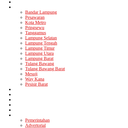
Nasional
Lampung
Bandar Lampung
Pesawaran
Kota Metro
Pringsewu
Tanggamus
Lampung Selatan
Lampung Tengah
Lampung Timur
Lampung Utara
Lampung Barat
Tulang Bawang
Tulang Bawang Barat
Mesuji
Way Kana
Pesisir Barat
Berita Utama
Politik
Ekonomi
Hukum
Kesehatan
Lainya
Pemerintahan
Advertorial