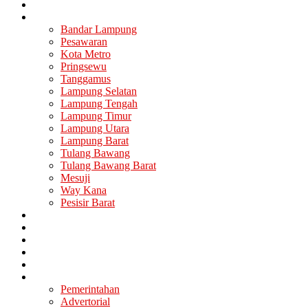
Nasional
Lampung
Bandar Lampung
Pesawaran
Kota Metro
Pringsewu
Tanggamus
Lampung Selatan
Lampung Tengah
Lampung Timur
Lampung Utara
Lampung Barat
Tulang Bawang
Tulang Bawang Barat
Mesuji
Way Kana
Pesisir Barat
Berita Utama
Politik
Ekonomi
Hukum
Kesehatan
Lainya
Pemerintahan
Advertorial