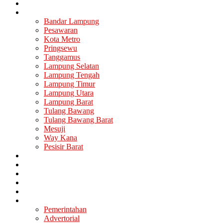
Nasional
Lampung
Bandar Lampung
Pesawaran
Kota Metro
Pringsewu
Tanggamus
Lampung Selatan
Lampung Tengah
Lampung Timur
Lampung Utara
Lampung Barat
Tulang Bawang
Tulang Bawang Barat
Mesuji
Way Kana
Pesisir Barat
Berita Utama
Politik
Ekonomi
Hukum
Kesehatan
Lainya
Pemerintahan
Advertorial