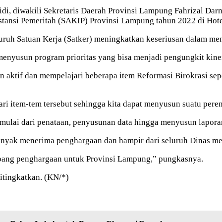
i, diwakili Sekretaris Daerah Provinsi Lampung Fahrizal Dar
nstansi Pemeritah (SAKIP) Provinsi Lampung tahun 2022 di Hote
ruh Satuan Kerja (Satker) meningkatkan keseriusan dalam men
enyusun program prioritas yang bisa menjadi pengungkit kiner
n aktif dan mempelajari beberapa item Reformasi Birokrasi se
i item-tem tersebut sehingga kita dapat menyusun suatu peren
il mulai dari penataan, penyusunan data hingga menyusun lapora
nyak menerima penghargaan dan hampir dari seluruh Dinas me
mbang penghargaan untuk Provinsi Lampung,” pungkasnya.
ditingkatkan. (KN/*)