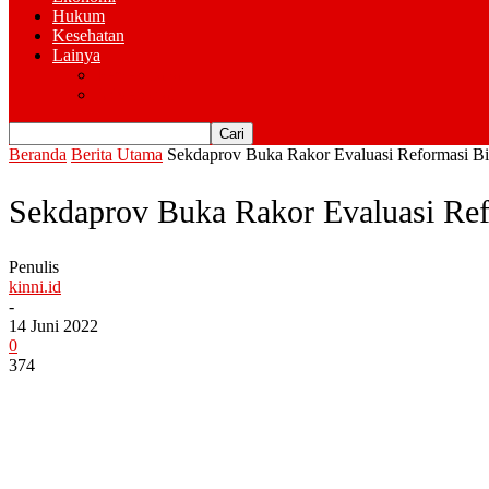
Hukum
Kesehatan
Lainya
Pemerintahan
Advertorial
Beranda
Berita Utama
Sekdaprov Buka Rakor Evaluasi Reformasi B
Sekdaprov Buka Rakor Evaluasi Re
Penulis
kinni.id
-
14 Juni 2022
0
374