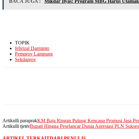
BACA JUGA :
Mikdar Ilyas: Program MBG Harus Utamak
TOPIK
febrizal Darminto
Pemprov Lampung
Sekdaprov
Artikulli paraprak
KM Baja Ringan Pulung Kencana Promosi Jasa Pe
Artikulli tjetër
Bupati Hingga Peselancar Dunia Apresiasi PLN Sukse
ARTIKEL TERKAIT
DARI PENULIS