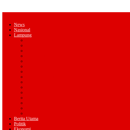
News
Nasional
Lampung
Bandar Lampung
Pesawaran
Kota Metro
Pringsewu
Tanggamus
Lampung Selatan
Lampung Tengah
Lampung Timur
Lampung Utara
Lampung Barat
Tulang Bawang
Tulang Bawang Barat
Mesuji
Way Kana
Pesisir Barat
Berita Utama
Politik
Ekonomi