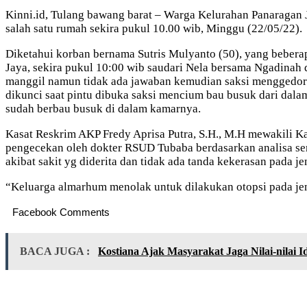
Kinni.id, Tulang bawang barat – Warga Kelurahan Panaraga
salah satu rumah sekira pukul 10.00 wib, Minggu (22/05/22).
Diketahui korban bernama Sutris Mulyanto (50), yang beberap
Jaya, sekira pukul 10:00 wib saudari Nela bersama Ngadinah 
manggil namun tidak ada jawaban kemudian saksi menggedor 
dikunci saat pintu dibuka saksi mencium bau busuk dari dal
sudah berbau busuk di dalam kamarnya.
Kasat Reskrim AKP Fredy Aprisa Putra, S.H., M.H mewakili K
pengecekan oleh dokter RSUD Tubaba berdasarkan analisa se
akibat sakit yg diderita dan tidak ada tanda kekerasan pada je
“Keluarga almarhum menolak untuk dilakukan otopsi pada jen
Facebook Comments
BACA JUGA :
Kostiana Ajak Masyarakat Jaga Nilai-nilai Id