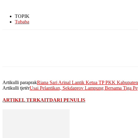
TOPIK
Tubaba
Artikulli paraprak
Riana Sari Arinal Lantik Ketua TP PKK Kabupaten
Artikulli tjetër
Usai Pelantikan, Sekdaprov Lampung Bersama Tiga Pej
ARTIKEL TERKAIT
DARI PENULIS