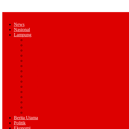
News
Nasional
Lampung
Bandar Lampung
Pesawaran
Kota Metro
Pringsewu
Tanggamus
Lampung Selatan
Lampung Tengah
Lampung Timur
Lampung Utara
Lampung Barat
Tulang Bawang
Tulang Bawang Barat
Mesuji
Way Kana
Pesisir Barat
Berita Utama
Politik
Ekonomi