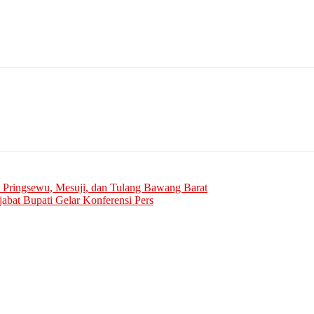
 Pringsewu, Mesuji, dan Tulang Bawang Barat
abat Bupati Gelar Konferensi Pers