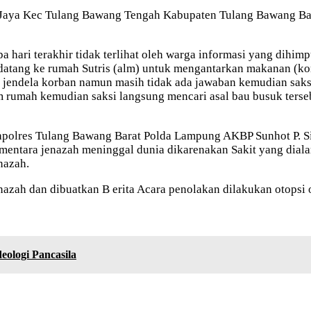
n Jaya Kec Tulang Bawang Tengah Kabupaten Tulang Bawang Ba
a hari terakhir tidak terlihat oleh warga informasi yang dih
datang ke rumah Sutris (alm) untuk mengantarkan makanan (kor
jendela korban namun masih tidak ada jawaban kemudian saksi
am rumah kemudian saksi langsung mencari asal bau busuk ters
apolres Tulang Bawang Barat Polda Lampung AKBP Sunhot P. Si
mentara jenazah meninggal dunia dikarenakan Sakit yang dial
nazah.
azah dan dibuatkan B erita Acara penolakan dilakukan otopsi 
eologi Pancasila