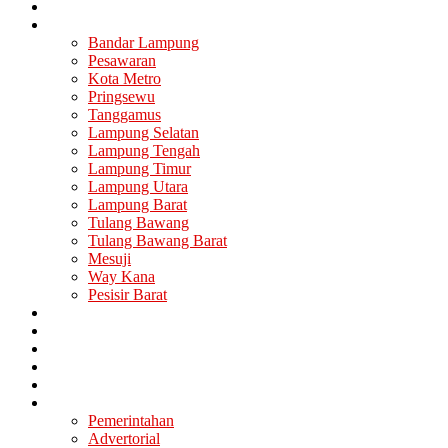
Nasional
Lampung
Bandar Lampung
Pesawaran
Kota Metro
Pringsewu
Tanggamus
Lampung Selatan
Lampung Tengah
Lampung Timur
Lampung Utara
Lampung Barat
Tulang Bawang
Tulang Bawang Barat
Mesuji
Way Kana
Pesisir Barat
Berita Utama
Politik
Ekonomi
Hukum
Kesehatan
Lainya
Pemerintahan
Advertorial