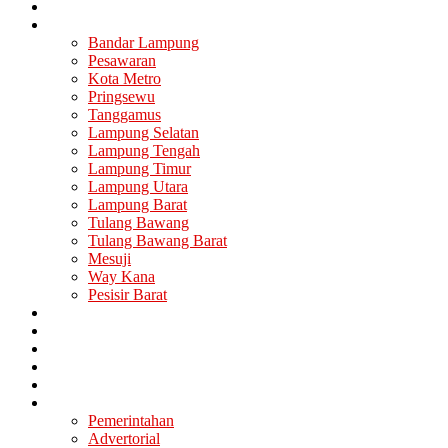
Nasional
Lampung
Bandar Lampung
Pesawaran
Kota Metro
Pringsewu
Tanggamus
Lampung Selatan
Lampung Tengah
Lampung Timur
Lampung Utara
Lampung Barat
Tulang Bawang
Tulang Bawang Barat
Mesuji
Way Kana
Pesisir Barat
Berita Utama
Politik
Ekonomi
Hukum
Kesehatan
Lainya
Pemerintahan
Advertorial