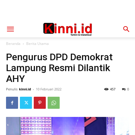
Beranda
Berita Utama
Pengurus DPD Demokrat
Lampung Resmi Dilantik
AHY
Penulis
kinni.id
-
10 Februari 2022
457
0