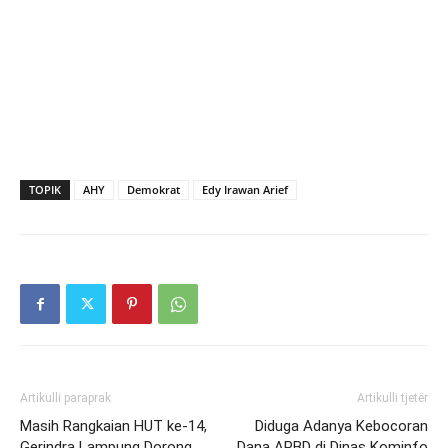
TOPIK
AHY
Demokrat
Edy Irawan Arief
Artikulli paraprak
Artikulli tjetër
Masih Rangkaian HUT ke-14,
Diduga Adanya Kebocoran
Gerindra Lampung Dorong
Dana APBD di Dinas Kominfo