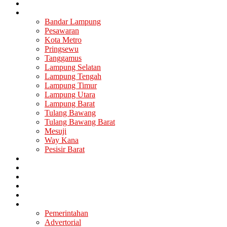
Nasional
Lampung
Bandar Lampung
Pesawaran
Kota Metro
Pringsewu
Tanggamus
Lampung Selatan
Lampung Tengah
Lampung Timur
Lampung Utara
Lampung Barat
Tulang Bawang
Tulang Bawang Barat
Mesuji
Way Kana
Pesisir Barat
Berita Utama
Politik
Ekonomi
Hukum
Kesehatan
Lainya
Pemerintahan
Advertorial