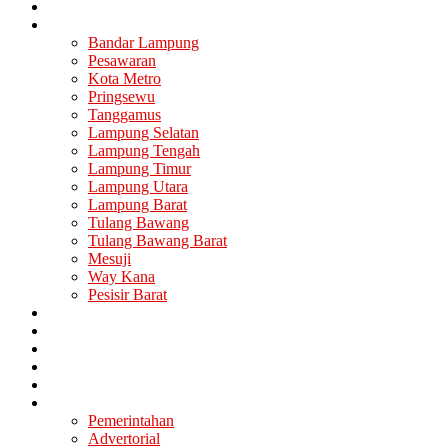
Nasional
Lampung
Bandar Lampung
Pesawaran
Kota Metro
Pringsewu
Tanggamus
Lampung Selatan
Lampung Tengah
Lampung Timur
Lampung Utara
Lampung Barat
Tulang Bawang
Tulang Bawang Barat
Mesuji
Way Kana
Pesisir Barat
Berita Utama
Politik
Ekonomi
Hukum
Kesehatan
Lainya
Pemerintahan
Advertorial