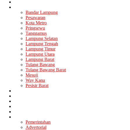
Nasional
Lampung
Bandar Lampung
Pesawaran
Kota Metro
Pringsewu
Tanggamus
Lampung Selatan
Lampung Tengah
Lampung Timur
Lampung Utara
Lampung Barat
Tulang Bawang
Tulang Bawang Barat
Mesuji
Way Kana
Pesisir Barat
Berita Utama
Politik
Ekonomi
Hukum
Kesehatan
Lainya
Pemerintahan
Advertorial