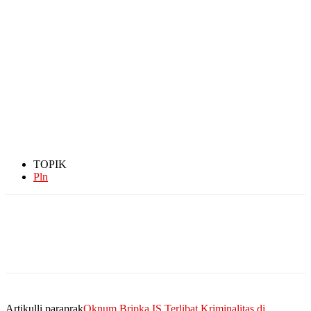
TOPIK
Pln
Artikulli paraprak
Oknum Bripka IS Terlibat Kriminalitas di