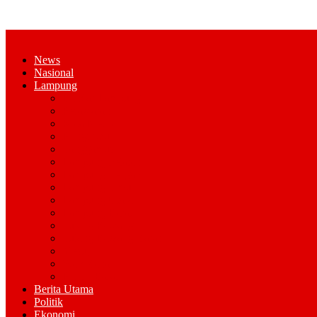
News
Nasional
Lampung
Bandar Lampung
Pesawaran
Kota Metro
Pringsewu
Tanggamus
Lampung Selatan
Lampung Tengah
Lampung Timur
Lampung Utara
Lampung Barat
Tulang Bawang
Tulang Bawang Barat
Mesuji
Way Kana
Pesisir Barat
Berita Utama
Politik
Ekonomi