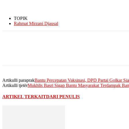
TOPIK
Rahmat Mirzani Djausal
Artikulli paraprak
Bantu Percepatan Vaksinasi, DPD Partai Golkar Si
Artikulli tjetër
Mukhlis Basri Sigap Bantu Masyarakat Terdampak Ba
ARTIKEL TERKAIT
DARI PENULIS