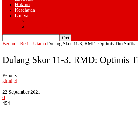
Hukum
Kesehatan
Lainya
Pemerintahan
Advertorial
Beranda
Berita Utama
Dulang Skor 11-3, RMD: Optimis Tim Softba
Dulang Skor 11-3, RMD: Optimis T
Penulis
kinni.id
-
22 September 2021
0
454